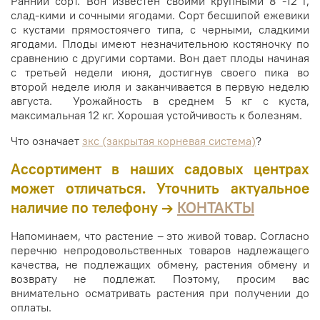
Ранний сорт. Вон известен своими крупными 8 -12 г,
слад-кими и сочными ягодами. Сорт бесшипой ежевики
с кустами прямостоячего типа, с черными, сладкими
ягодами. Плоды имеют незначительною костяночку по
сравнению с другими сортами. Вон дает плоды начиная
с третьей недели июня, достигнув своего пика во
второй неделе июля и заканчивается в первую неделю
августа. Урожайность в среднем 5 кг с куста,
максимальная 12 кг. Хорошая устойчивость к болезням.
Что означает
зкс (закрытая корневая система)
?
Ассортимент в наших садовых центрах
может отличаться. Уточнить актуальное
наличие по телефону →
КОНТАКТЫ
Напоминаем, что растение – это живой товар. Согласно
перечню непродовольственных товаров надлежащего
качества, не подлежащих обмену, растения обмену и
возврату не подлежат. Поэтому, просим вас
внимательно осматривать растения при получении до
оплаты.