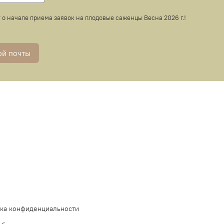
т о начале приема заявок на плодовые саженцы Весна 2026 г.!
ой почты
ика конфиденциальности